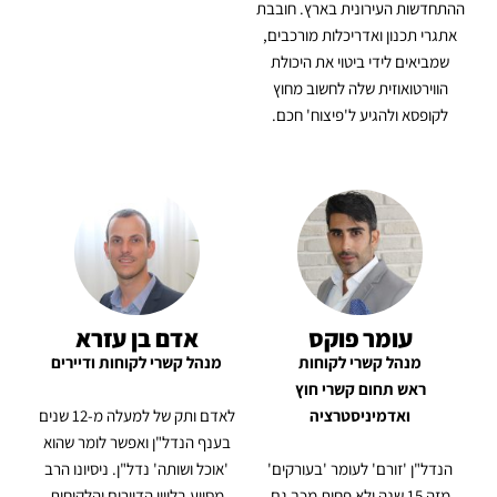
ההתחדשות העירונית בארץ. חובבת
אתגרי תכנון ואדריכלות מורכבים,
שמביאים לידי ביטוי את היכולת
הווירטואוזית שלה לחשוב מחוץ
לקופסא ולהגיע ל'פיצוח' חכם.
עומר פוקס
אדם בן עזרא
מנהל קשרי לקוחות
מנהל קשרי לקוחות ודיירים
ראש תחום קשרי חוץ
ואדמיניסטרציה
לאדם ותק של למעלה מ-12 שנים
בענף הנדל"ן ואפשר לומר שהוא
הנדל"ן 'זורם' לעומר 'בעורקים'
'אוכל ושותה' נדל"ן. ניסיונו הרב
מזה 15 שנה ולא פחות מכך גם
מסייע בליווי הדיירים והלקוחות